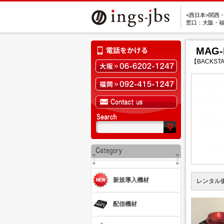
<西日本>関西
窓口：大阪・
MAG-
【BACKSTA
新規導入機材
レンタル
配信機材