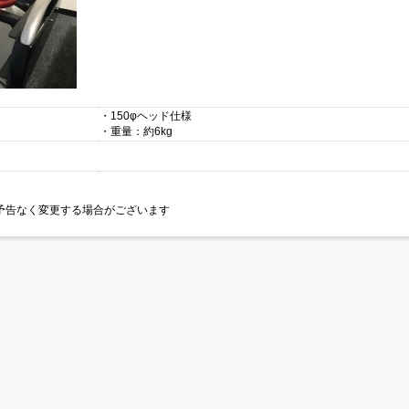
・150φヘッド仕様
・重量：約6kg
】
予告なく変更する場合がございます