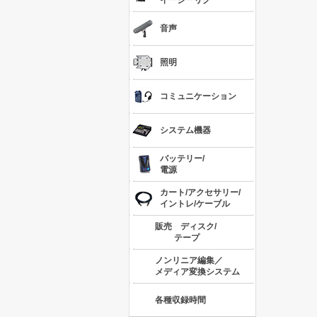
イージーリグ
音声
照明
コミュニケーション
システム機器
バッテリー/
電源
カート/アクセサリー/
イントレ/ケーブル
販売 ディスク/
テープ
ノンリニア編集／
メディア変換システム
各種収録時間