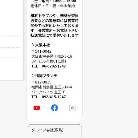
土 曜日：10:00～16:00
定休日：日・祝・年末年始
機材トラブルや、機材が翌日
必要などの緊急時には営業時
間外でも対応いたしておりま
す 各営業所へお電話下さい
転送電話にて受付いたします
▷大阪本社
〒541-0042
大阪市中央区今橋2-3-16
JMFビル今橋01(1階)
TEL：
06-6202-1247
▷福岡ブランチ
〒812-0015
福岡市博多区山王1-14-4
パークハイツ山王1F
TEL：
092-415-1247
グループ会社(広島)