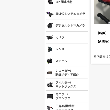
４K関連機材
4K/HDシステムカメラ
デジタルシネマカメラ
【特徴】
カメラ
【内容物
レンズ
※内容物は
スチール
レコーダー/
記録メディアほか
フィルター/
マットボックス
モニター/
プロンプター
三脚/特機/防振/