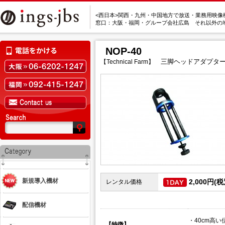
<西日本>関西・九州・中国地方で放送・業務用映像
窓口：大阪・福岡・グループ会社広島 それ以外の
NOP-40
三脚ヘッドアダプタ
【Technical Farm】
新規導入機材
2,000円(税
レンタル価格
配信機材
・
40cm高
【特徴】