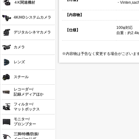
４K関連機材
・
Vinten,
【内容物】
4K/HDシステムカメラ
100φ対応
【仕様】
デジタルシネマカメラ
自重：約2.4k
カメラ
※内容物は予告なく変更する場合がございま
レンズ
スチール
レコーダー/
記録メディアほか
フィルター/
マットボックス
モニター/
プロンプター
三脚/特機/防振/