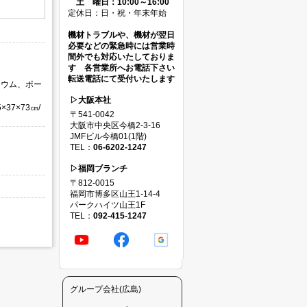
土 曜日：10:00～16:00
定休日：日・祝・年末年始
機材トラブルや、機材が翌日
必要などの緊急時には営業時
間外でも対応いたしておりま
す 各営業所へお電話下さい
転送電話にて受付いたします
ニウム、ポー
▷大阪本社
37×73㎝/
〒541-0042
大阪市中央区今橋2-3-16
JMFビル今橋01(1階)
TEL：
06-6202-1247
▷福岡ブランチ
〒812-0015
福岡市博多区山王1-14-4
パークハイツ山王1F
TEL：
092-415-1247
グループ会社(広島)