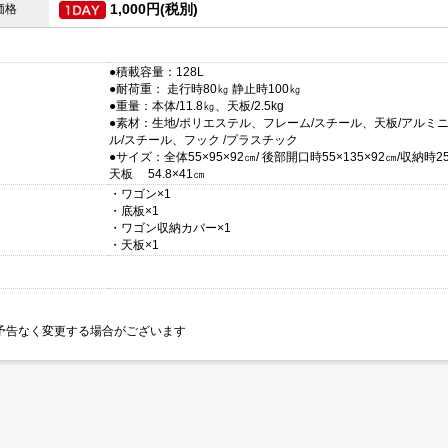
1,000円(税別)
価格
●積載容量：128L
●耐荷重： 走行時80㎏ 静止時100㎏
●重量：本体/11.8㎏、天板/2.5kg
●素材：生地/ポリエステル、フレーム/スチール、天板/アルミ
ル/スチール、フック /プラスチック
●サイズ：全体55×95×92㎝/ 後部開口時55×135×92㎝/収納時25×
天板 54.8×41㎝
・ワゴン×1
・底板×1
】
・ワゴン収納カバー×1
・天板×1
予告なく変更する場合がございます