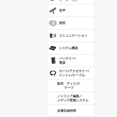
イージーリグ
音声
照明
コミュニケーション
システム機器
バッテリー/
電源
カート/アクセサリー/
イントレ/ケーブル
販売 ディスク/
テープ
ノンリニア編集／
メディア変換システム
各種収録時間