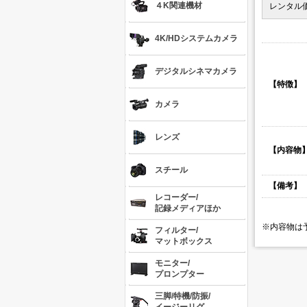
４K関連機材
レンタル
4K/HDシステムカメラ
デジタルシネマカメラ
【特徴】
カメラ
レンズ
【内容物
スチール
【備考】
レコーダー/
記録メディアほか
※内容物は
フィルター/
マットボックス
モニター/
プロンプター
三脚/特機/防振/