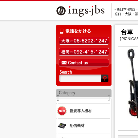
<西日本>関西
窓口：大阪・
台車
【PICNICA
新規導入機材
配信機材