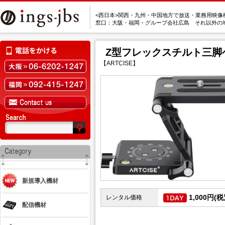
<西日本>関西・九州・中国地方で放送・業務用映像
窓口：大阪・福岡・グループ会社広島 それ以外の
Z型フレックスチルト三脚
【ARTCISE】
新規導入機材
1,000円(税
レンタル価格
配信機材