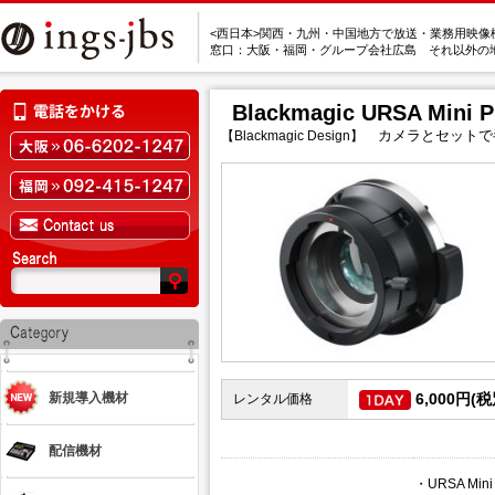
<西日本>関西・九州・中国地方で放送・業務用映像
窓口：大阪・福岡・グループ会社広島 それ以外の
Blackmagic URSA Mini P
カメラとセットで
【Blackmagic Design】
新規導入機材
6,000円(税
レンタル価格
配信機材
・URSA Mi