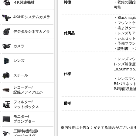
特徴
・収録の開始
４K関連機材
可能
4K/HDシステムカメラ
・Blackmagic
・マウントケ
・埃よけター
デジタルシネマカメラ
付属品
・レンズリア
・シムセット
・予備マウントネ
カメラ
・説明書 ×
・レンズマウ
レンズ
レンズ解像度：
10.56mm x
仕様
スチール
・レンズマウ
B4バヨネッ
レコーダー/
B4球面収差
記録メディアほか
フィルター/
備考
マットボックス
モニター/
プロンプター
※内容物は予告なく変更する場合がございま
三脚/特機/防振/