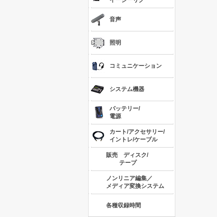
イージーリグ
音声
照明
コミュニケーション
システム機器
バッテリー/
電源
カート/アクセサリー/
イントレ/ケーブル
販売 ディスク/
テープ
ノンリニア編集／
メディア変換システム
各種収録時間