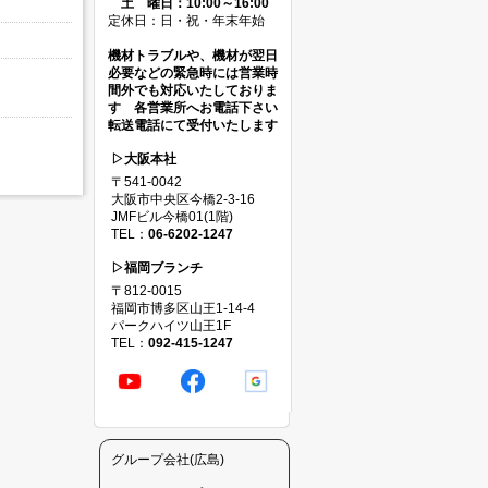
土 曜日：10:00～16:00
定休日：日・祝・年末年始
機材トラブルや、機材が翌日
必要などの緊急時には営業時
間外でも対応いたしておりま
す 各営業所へお電話下さい
転送電話にて受付いたします
▷大阪本社
〒541-0042
大阪市中央区今橋2-3-16
JMFビル今橋01(1階)
TEL：
06-6202-1247
▷福岡ブランチ
〒812-0015
福岡市博多区山王1-14-4
パークハイツ山王1F
TEL：
092-415-1247
グループ会社(広島)