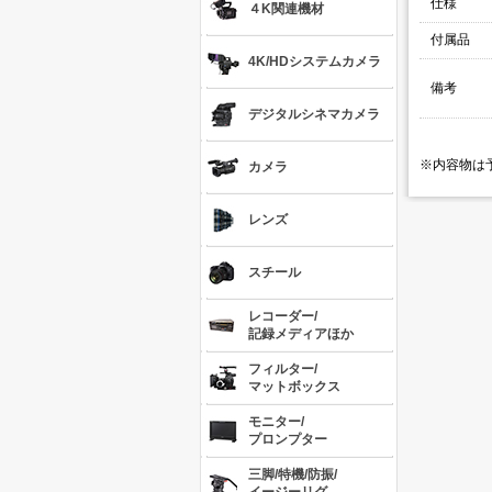
仕様
４K関連機材
付属品
4K/HDシステムカメラ
備考
デジタルシネマカメラ
※内容物は
カメラ
レンズ
スチール
レコーダー/
記録メディアほか
フィルター/
マットボックス
モニター/
プロンプター
三脚/特機/防振/