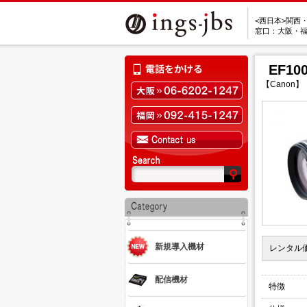
<西日本>関西
窓口：大阪・
EF100
【Canon】
新規導入機材
レンタル
配信機材
特徴