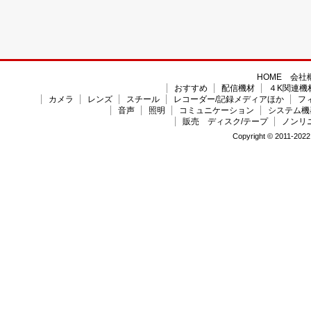
HOME
会社
おすすめ
配信機材
４K関連機
カメラ
レンズ
スチール
レコーダー/記録メディアほか
フ
音声
照明
コミュニケーション
システム機
販売 ディスク/テープ
ノンリ
Copyright © 2011-2022 