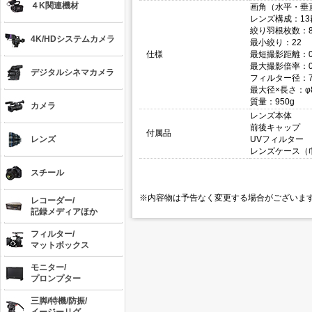
４K関連機材
画角（水平・垂直・
レンズ構成：13
絞り羽根枚数：
4K/HDシステムカメラ
最小絞り：22
仕様
最短撮影距離：0
最大撮影倍率：0
デジタルシネマカメラ
フィルター径：7
最大径×長さ：φ83
質量：950g
カメラ
レンズ本体
前後キャップ
付属品
レンズ
UVフィルター
レンズケース（
スチール
※内容物は予告なく変更する場合がございま
レコーダー/
記録メディアほか
フィルター/
マットボックス
モニター/
プロンプター
三脚/特機/防振/