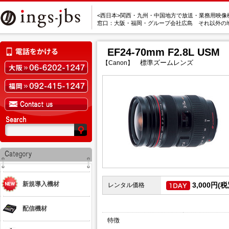
<西日本>関西・九州・中国地方で放送・業務用映像
窓口：大阪・福岡・グループ会社広島 それ以外の
EF24-70mm F2.8L USM
標準ズームレンズ
【Canon】
新規導入機材
3,000円(税
レンタル価格
配信機材
特徴