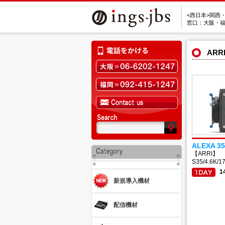
<西日本>関西
窓口：大阪・
ARRI
ALEXA 35
【ARRI】
S35/4.6K/17
1
新規導入機材
配信機材