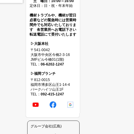
土 曜日：10:00～16:00
定休日：日・祝・年末年始
機材トラブルや、機材が翌日
必要などの緊急時には営業時
間外でも対応いたしておりま
す 各営業所へお電話下さい
転送電話にて受付いたします
▷大阪本社
〒541-0042
大阪市中央区今橋2-3-16
JMFビル今橋01(1階)
TEL：
06-6202-1247
▷福岡ブランチ
〒812-0015
福岡市博多区山王1-14-4
パークハイツ山王1F
TEL：
092-415-1247
グループ会社(広島)