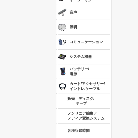
イージーリグ
音声
照明
コミュニケーション
システム機器
バッテリー/
電源
カート/アクセサリー/
イントレ/ケーブル
販売 ディスク/
テープ
ノンリニア編集／
メディア変換システム
各種収録時間