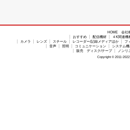
HOME
会社
おすすめ
配信機材
４K関連機
カメラ
レンズ
スチール
レコーダー/記録メディアほか
フ
音声
照明
コミュニケーション
システム機
販売 ディスク/テープ
ノンリ
Copyright © 2011-2022 