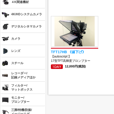
４K関連機材
4K/HDシステムカメラ
デジタルシネマカメラ
カメラ
レンズ
TFT17HB 《値下げ》
【autoscript 】
17型TFT高輝度プロンプター
スチール
12,000円(税別)
レコーダー/
記録メディアほか
フィルター/
マットボックス
モニター/
プロンプター
三脚/特機/防振/