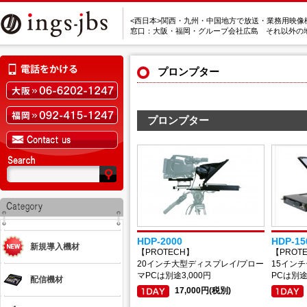
<西日本>関西・九州・中国地方で放送・業務用映像
窓口：大阪・福岡・グループ会社広島 それ以外の
プロンプター
プロンプター
HDP-2000
HDP-15
新規導入機材
【PROTECH】
【PROT
20インチ大型ディスプレイ/プロー
15イン
マPCは別途3,000円
PCは別途
配信機材
17,000円(税別)