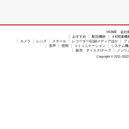
HOME
会社
おすすめ
配信機材
４K関連機
カメラ
レンズ
スチール
レコーダー/記録メディアほか
フ
音声
照明
コミュニケーション
システム機
販売 ディスク/テープ
ノンリ
Copyright © 2011-2022 