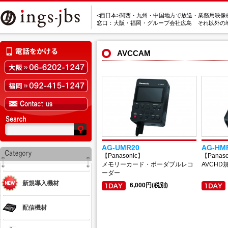
<西日本>関西・九州・中国地方で放送・業務用映像
窓口：大阪・福岡・グループ会社広島 それ以外の
AVCCAM
AG-UMR20
AG-HM
【Panasonic】
【Panas
メモリーカード・ポーダブルレコ
AVCH
ーダー
新規導入機材
6,000円(税別)
配信機材