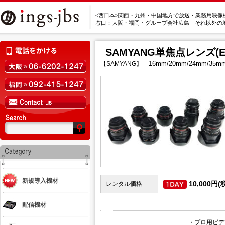
<西日本>関西・九州・中国地方で放送・業務用映像
窓口：大阪・福岡・グループ会社広島 それ以外の
SAMYANG単焦点レンズ(E
16mm/20mm/24mm/35m
【SAMYANG】
新規導入機材
10,000円(
レンタル価格
配信機材
・プロ用ビデ