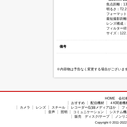
焦点距離：13
明るさ：T2.2-
フォーマット
最短撮影距離：
レンズ構成：7
フィルター径
サイズ：122.
備考
※内容物は予告なく変更する場合がございま
HOME
会社
おすすめ
配信機材
４K関連機
カメラ
レンズ
スチール
レコーダー/記録メディアほか
フ
音声
照明
コミュニケーション
システム機
販売 ディスク/テープ
ノンリ
Copyright © 2011-2022 