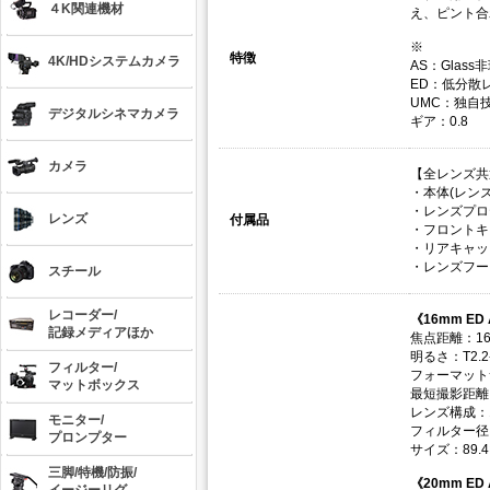
４K関連機材
え、ピント合
※
特徴
4K/HDシステムカメラ
AS：Glas
ED：低分散
UMC：独自
デジタルシネマカメラ
ギア：0.8
カメラ
【全レンズ共
・本体(レンズ
・レンズプロ
レンズ
付属品
・フロントキ
・リアキャッ
・レンズフー
スチール
レコーダー/
《16mm ED 
記録メディアほか
焦点距離：1
明るさ：T2.2-
フィルター/
フォーマット
マットボックス
最短撮影距離：
レンズ構成：1
モニター/
フィルター径
プロンプター
サイズ：89.4
三脚/特機/防振/
《20mm ED