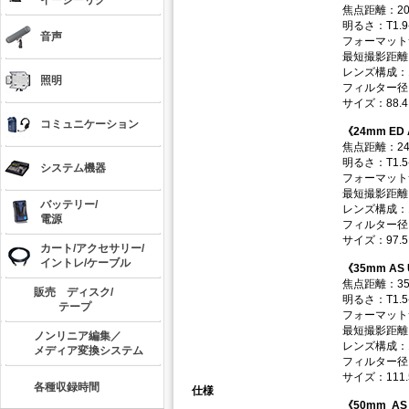
イージーリグ
焦点距離：2
明るさ：T1.9-
音声
フォーマット
最短撮影距離：
レンズ構成：1
照明
フィルター径
サイズ：88.4
コミュニケーション
《24mm ED 
焦点距離：2
明るさ：T1.5-
システム機器
フォーマット
最短撮影距離：
バッテリー/
レンズ構成：1
電源
フィルター径
サイズ：97.5
カート/アクセサリー/
イントレ/ケーブル
《35mm AS
焦点距離：3
販売 ディスク/
明るさ：T1.5-
テープ
フォーマット
最短撮影距離：
ノンリニア編集／
レンズ構成：1
メディア変換システム
フィルター径
サイズ：111.
各種収録時間
仕様
《50mm AS