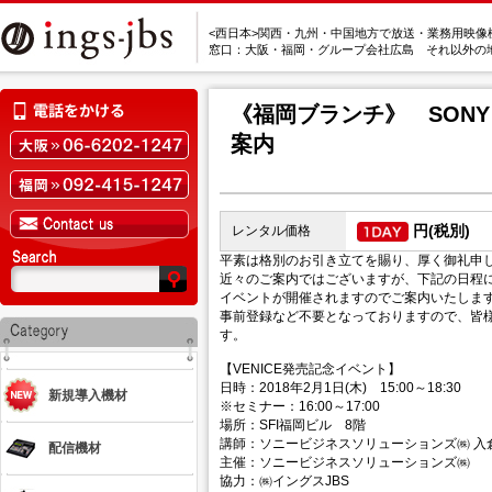
<西日本>関西・九州・中国地方で放送・業務用映像
窓口：大阪・福岡・グループ会社広島 それ以外の
《福岡ブランチ》 SONY
案内
円(税別)
レンタル価格
平素は格別のお引き立てを賜り、厚く御礼申
近々のご案内ではございますが、下記の日程におきまし
イベントが開催されますのでご案内いたしま
事前登録など不要となっておりますので、皆
す。
【VENICE発売記念イベント】
日時：2018年2月1日(木) 15:00～18:30
新規導入機材
※セミナー：16:00～17:00
場所：SFI福岡ビル 8階
講師：ソニービジネスソリューションズ㈱ 入
配信機材
主催：ソニービジネスソリューションズ㈱
協力：㈱イングスJBS