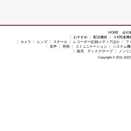
HOME
会社
おすすめ
配信機材
４K関連機
カメラ
レンズ
スチール
レコーダー/記録メディアほか
フ
音声
照明
コミュニケーション
システム機
販売 ディスク/テープ
ノンリ
Copyright © 2011-2022 