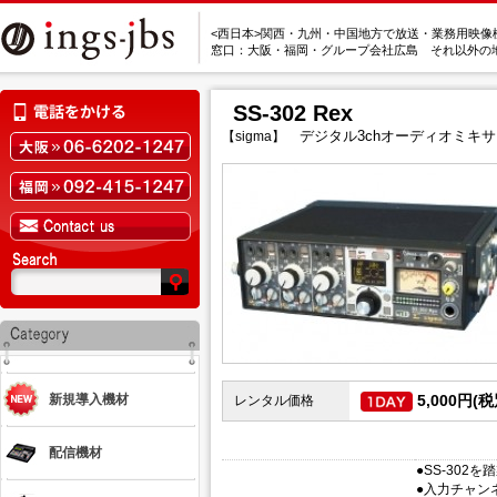
<西日本>関西・九州・中国地方で放送・業務用映像
窓口：大阪・福岡・グループ会社広島 それ以外の
SS-302 Rex
デジタル3chオーディオミキサ
【sigma】
新規導入機材
5,000円(税
レンタル価格
配信機材
●SS-30
●入力チャン