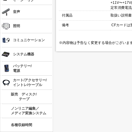
イージーリグ
+11V〜+17
定常消費電流約
音声
付属品
取扱い説明書
備考
CFカードは
照明
コミュニケーション
※内容物は予告なく変更する場合がございま
システム機器
バッテリー/
電源
カート/アクセサリー/
イントレ/ケーブル
販売 ディスク/
テープ
ノンリニア編集／
メディア変換システム
各種収録時間