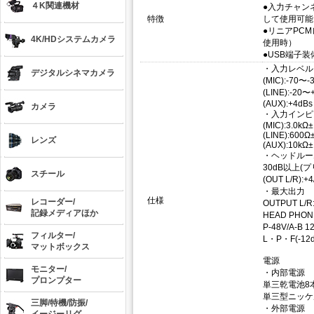
４K関連機材
●入力チャン
特徴
して使用可能
●リニアPC
4K/HDシステムカメラ
使用時）
●USB端子
・入力レベル
デジタルシネマカメラ
(MIC):-70〜-
(LINE):-20〜
(AUX):+4dBs
カメラ
・入力インピ
(MIC):3.0kΩ
(LINE):600
レンズ
(AUX):10kΩ
・ヘッドルー
30dB以上
スチール
(OUT L/R):
・最大出力
仕様
レコーダー/
OUTPUT L/R
記録メディアほか
HEAD PHO
P-48V/A-B 1
フィルター/
L・P・F(-12
マットボックス
電源
モニター/
・内部電源
プロンプター
単三乾電池8本(
単三型ニッケル
三脚/特機/防振/
・外部電源